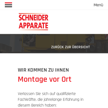
Menü
Startseite
Unternehmen
Unternehmen
Kompetenzen
ZURÜCK ZUR ÜBERSICHT
Unsere Werte
Lösungen
WIR KOMMEN ZU IHNEN
Qualität
Branchen & Anwendungen
Montage vor Ort
Karriere
Verlassen Sie sich auf qualifizierte
Fachkräfte, die jahrelange Erfahrung in
diesem Bereich haben:
Kontakt & Anfahrt