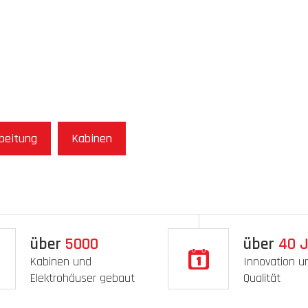
rbeitung
Kabinen
über
5000
über
40
J
Kabinen und
Innovation un
Elektrohäuser gebaut
Qualität