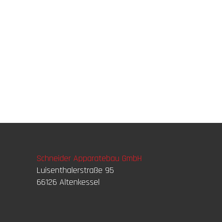
Schneider Apparatebau GmbH
Luisenthalerstraße 95
66126 Altenkessel