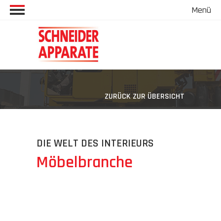
Menü
Startseite
Unternehmen
Unternehmen
Kompetenzen
ZURÜCK ZUR ÜBERSICHT
Unsere Werte
Lösungen
DIE WELT DES INTERIEURS
Qualität
Branchen & Anwendungen
Möbelbranche
Karriere
Kontakt & Anfahrt