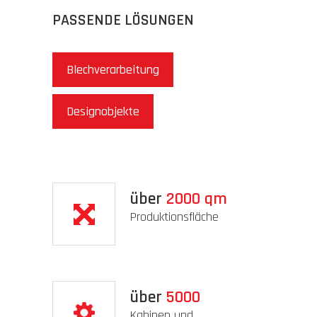
PASSENDE LÖSUNGEN
Datenschutz
Blechverarbeitung
Disclaimer
Designobjekte
AGB
Impressum
über
2000
qm
Produktionsfläche
über
5000
Kabinen und